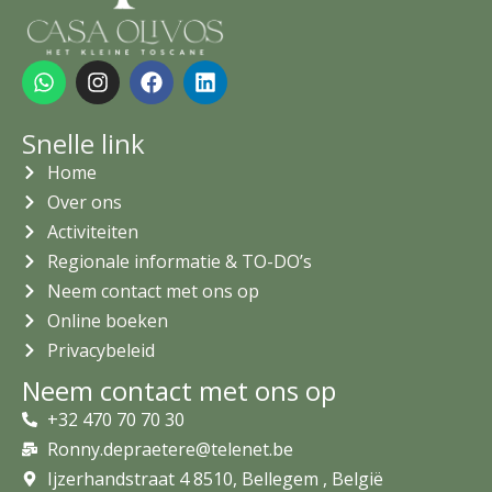
W
I
F
L
h
n
a
i
a
s
c
n
t
t
e
k
Snelle link
s
a
b
e
Home
a
g
o
d
p
r
o
i
Over ons
p
a
k
n
Activiteiten
m
Regionale informatie & TO-DO’s
Neem contact met ons op
Online boeken
Privacybeleid
Neem contact met ons op
+32 470 70 70 30
Ronny.depraetere@telenet.be
Ijzerhandstraat 4 8510, Bellegem , België